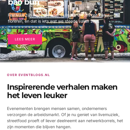
bao bun
Festivals zijn een plek waar culinaire creativiteit kan
floreren, en dat is iets wat we steeds vaker zien.
LEES MEER
OVER EVENTBLOGS.NL
Inspirerende verhalen maken
het leven leuker
Evenementen brengen mensen samen, ondernemers
verzorgen de arbeidsmarkt. Of je nu geniet van livemuziek,
streetfood proeft of liever deelneemt aan netwerkborrels, het
zijn momenten die blijven hangen.