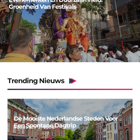
Groenheid Van Festivals
Trending Nieuws
De Mooiste Nederlandse Steden Voor
Een Spontane Dagtrip
AUGUSTUS 3, 2026