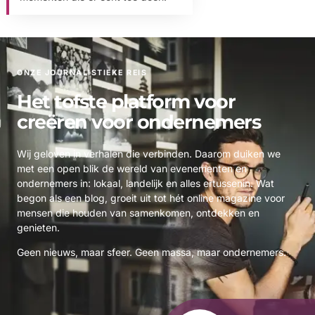
ONZE JOURNALISTIEKE REIS
Het tofste platform voor
creëren voor ondernemers
Wij geloven in verhalen die verbinden. Daarom duiken we
met een open blik de wereld van evenementen en
ondernemers in: lokaal, landelijk en alles ertussenin. Wat
begon als een blog, groeit uit tot hét online magazine voor
mensen die houden van samenkomen, ontdekken en
genieten.
Geen nieuws, maar sfeer. Geen massa, maar ondernemers.