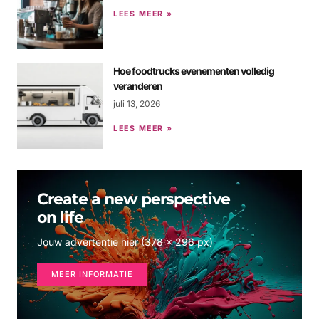
LEES MEER »
Hoe foodtrucks evenementen volledig
veranderen
juli 13, 2026
LEES MEER »
Create a new perspective
on life
Jouw advertentie hier (378 x 296 px)
MEER INFORMATIE