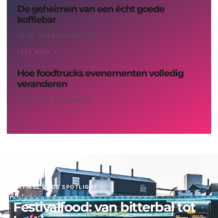
De geheimen van een écht goede
koffiebar
juli 20, 2026
Geen reacties
LEES MEER »
Hoe foodtrucks evenementen volledig
veranderen
juli 13, 2026
Geen reacties
LEES MEER »
ARTIKEL IN DE SPOTLIGHT
Festivalfood: van bitterbal tot