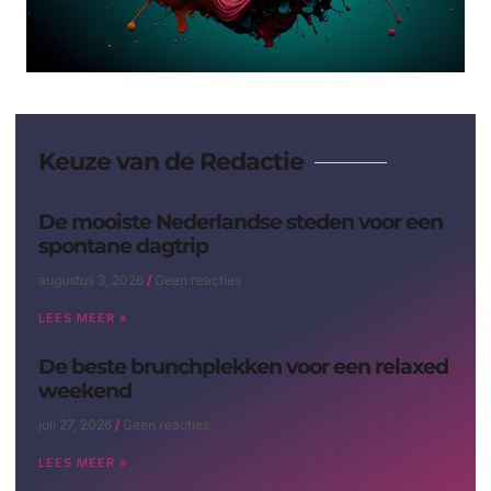
Keuze van de Redactie
De mooiste Nederlandse steden voor een
spontane dagtrip
augustus 3, 2026
Geen reacties
LEES MEER »
De beste brunchplekken voor een relaxed
weekend
juli 27, 2026
Geen reacties
LEES MEER »