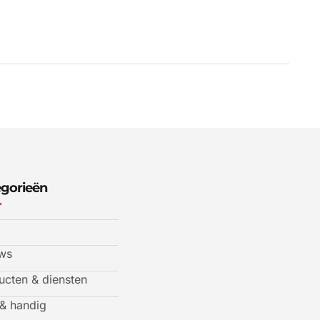
gorieën
ws
ucten & diensten
 & handig